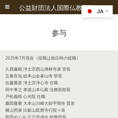
公益財団法人国際仏教興隆協会
JA
参与
2025年7月現在（役職は就任時の役職）
久我儼昭 浄土宗西山禅林寺派 管長
五條良知 総本山金峯山寺 管長
佐藤雅彦 浄土宗浄心寺 住職
田中孝之 孝道山本仏殿 法務部部長
戸松義晴 心光院 住職
藤田隆乗 大本山川崎大師平間寺 貫首
横山照泰 比叡山延暦寺行院々長
和田めぐみ 立正佼成会 総務部長