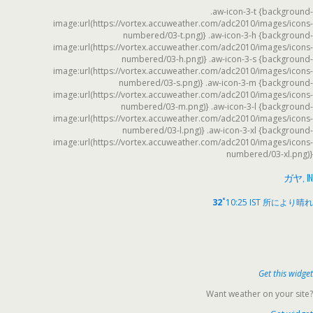
.aw-icon-3-t {background-
image:url(https://vortex.accuweather.com/adc2010/images/icons-
numbered/03-t.png)} .aw-icon-3-h {background-
image:url(https://vortex.accuweather.com/adc2010/images/icons-
numbered/03-h.png)} .aw-icon-3-s {background-
image:url(https://vortex.accuweather.com/adc2010/images/icons-
numbered/03-s.png)} .aw-icon-3-m {background-
image:url(https://vortex.accuweather.com/adc2010/images/icons-
numbered/03-m.png)} .aw-icon-3-l {background-
image:url(https://vortex.accuweather.com/adc2010/images/icons-
numbered/03-l.png)} .aw-icon-3-xl {background-
image:url(https://vortex.accuweather.com/adc2010/images/icons-
numbered/03-xl.png)}
ガヤ, IN
°
32
10:25 IST
所により晴れ
Get this widget
Want weather on your site?