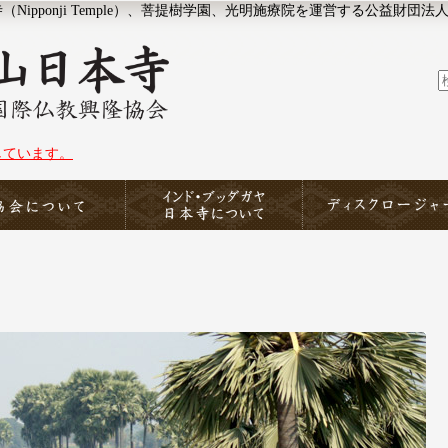
ipponji Temple）、菩提樹学園、光明施療院を運営する公益財団法
しています。
協会について
印度山日本寺
ディスクロージャー