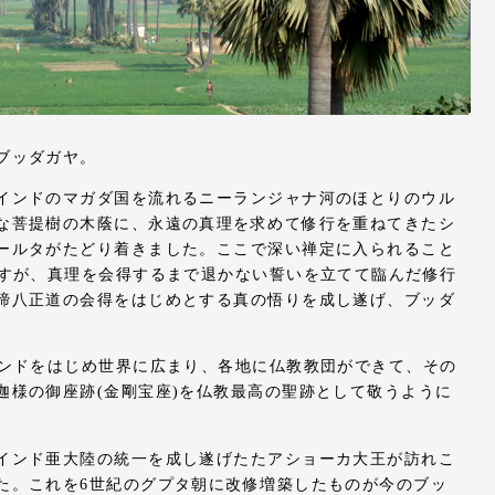
ブッダガヤ。
インドのマガダ国を流れるニーランジャナ河のほとりのウル
な菩提樹の木蔭に、永遠の真理を求めて修行を重ねてきたシ
ールタがたどり着きました。ここで深い禅定に入られること
ますが、真理を会得するまで退かない誓いを立てて臨んだ修行
諦八正道の会得をはじめとする真の悟りを成し遂げ、ブッダ
インドをはじめ世界に広まり、各地に仏教教団ができて、その
迦様の御座跡(金剛宝座)を仏教最高の聖跡として敬うように
インド亜大陸の統一を成し遂げたたアショーカ大王が訪れこ
た。これを6世紀のグプタ朝に改修増築したものが今のブッ