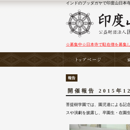
インドのブッダガヤで印度山日本寺（N
☆募集中☆日本寺で駐在僧を募集
ホーム
報告
開催報告 2015年
菩提樹学園では、園児達による記
スや演劇を披露し、卒園生・在園