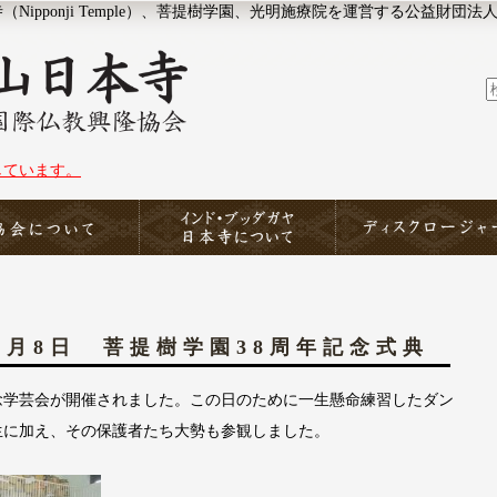
ipponji Temple）、菩提樹学園、光明施療院を運営する公益財団法
しています。
協会について
印度山日本寺
ディスクロージャー
12月8日 菩提樹学園38周年記念式典
念学芸会が開催されました。この日のために一生懸命練習したダン
生に加え、その保護者たち大勢も参観しました。