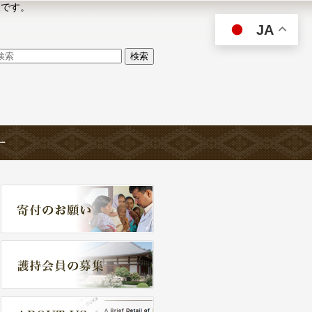
人です。
JA