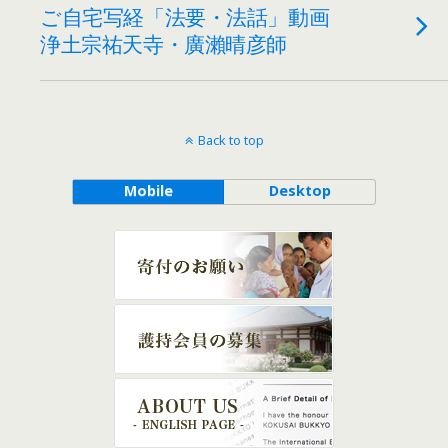
ご自宅写経「法要・法話」動画
浄土宗祐天寺・廣瀨晴彦師
Back to top
Mobile
Desktop