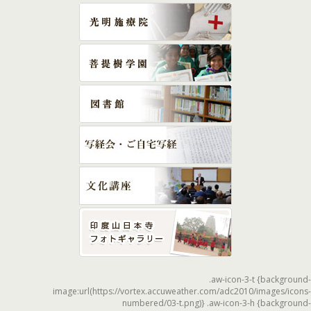
.aw-icon-3-t {background-
image:url(https://vortex.accuweather.com/adc2010/images/icons-
numbered/03-t.png)} .aw-icon-3-h {background-