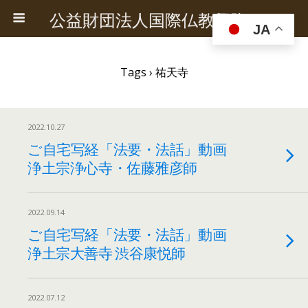
公益財団法人国際仏教興隆協会
JA
Tags › 祐天寺
2022.10.27
ご自宅写経「法要・法話」動画
浄土宗浄心寺・佐藤雅彦師
2022.09.14
ご自宅写経「法要・法話」動画
浄土宗大善寺 渋谷康悦師
2022.07.12