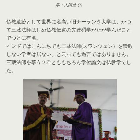
学・大講堂で）
仏教遺跡として世界に名高い旧ナーランダ大学は、かつ
て三蔵法師はじめ仏教伝道の先達碩学がたが学んだこと
でつとに有名。
インドではこんにちでも三蔵法師(スワンツェン）を崇敬
しない学者は居ない、と云っても過言ではありません。
三蔵法師を慕う２君とももちろん学位論文は仏教学でし
た。