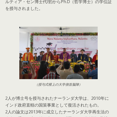
ルティア・セン博士代理)からPh.D（哲学博士）の学位証
を授与されました。
（授与式檀上の大学側首脳陣）
2人が博士号を授与されたナーランダ大学は、2010年に
インド政府直轄の国策事業として復活されたもの。
2人の論文は2013年に成立したナーランダ大学再生法の