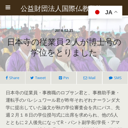
公益財団法人国際仏教興隆協会
JA
2016.02.25
日本寺の従業員２人が博士号の
学位をとりました
Share
Tweet
Pin
Mail
SMS
日本寺の従業員・事務職のロプサン君と、事務助手兼・
運転手のバレシュワール君が昨年それぞれナーランダ大
学に提出していた論文が秋の学位審査会を共にパス、先
週２月１８日の学位授与式に出席を求められ、他の5人
とともに２人後先になってR・パント副学長(学長・アマ