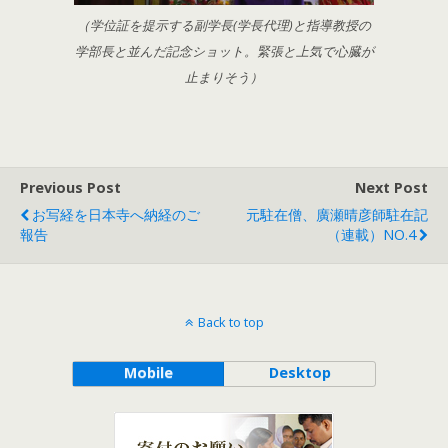
（学位証を提示する副学長(学長代理)と指導教授の
学部長と並んだ記念ショット。緊張と上気で心臓が
止まりそう）
Previous Post
Next Post
お写経を日本寺へ納経のご
元駐在僧、廣瀬晴彦師駐在記
報告
（連載）NO.4
Back to top
Mobile
Desktop