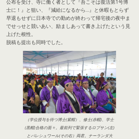
公布を受け、寺に働く者として『吾こそは復活第1号博
士に！』と狙い、『減給になるから…』と休暇もとらず
早退もせずに日本寺での勤めが終わって帰宅後の夜中ま
でせっせと競いあい、励ましあって書き上げたという見
上げた根性。
脱稿も提出も同時でした。
（学位授与を待つ博士(紫帽）、修士(赤帽)、学士
(黒帽)合格の面々。最前列で緊張するロプサン(左)
とバレシュワール(その右）両君。ナーランダ大