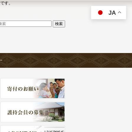
人です。
JA