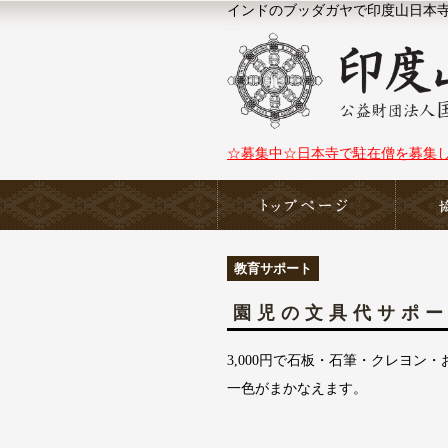
インドのブッダガヤで印度山日本寺（N
☆募集中☆日本寺で駐在僧を募集
ホーム
教育サポート
園児の文具代サポ
3,000円で石板・石筆・クレヨ
一色がまかなえます。