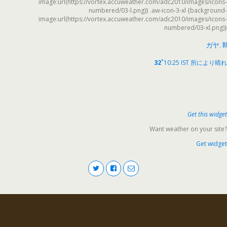
image:url(https://vortex.accuweather.com/adc2010/images/icons-
numbered/03-l.png)} .aw-icon-3-xl {background-
image:url(https://vortex.accuweather.com/adc2010/images/icons-
numbered/03-xl.png)}
ガヤ, IN
°
32
10:25 IST
所により晴れ
Get this widget
Want weather on your site?
Get widget