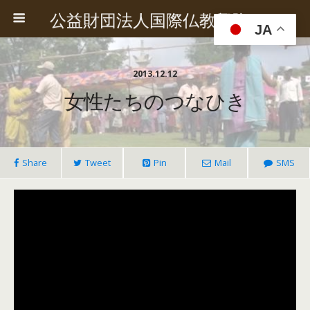
公益財団法人国際仏教興隆協会
JA
2013.12.12
女性たちのつなひき
Share
Tweet
Pin
Mail
SMS