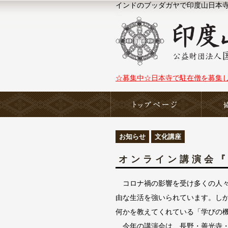
インドのブッダガヤで印度山日本寺（N
☆募集中☆日本寺で駐在僧を募集
ホーム
お知らせ
文化講座
オンライン講演会
コロナ禍の影響を受け多くの人々
由な生活を強いられています。し
何かを教えてくれている「学びの
今年の講演会は、長野・善光寺・