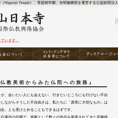
ipponji Temple）、菩提樹学園、光明施療院を運営する公益財団法
しています。
協会について
印度山日本寺
ディスクロージャー
『仏教美術からみた仏陀への旅路』
が、会いたい人にも会えない、行きたいところにも行けない不自
かしながらそうした不自由さは、私たちに「真実に大切なもの」は
機会」とも受けとめることもできるはずです。
白蓮坊の住職で、画家として数々の作品を発表されてきた若麻績