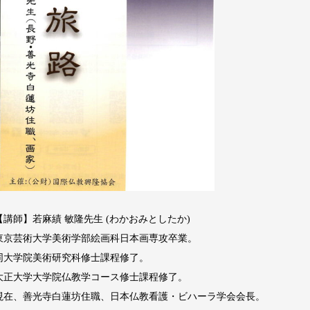
【講師】若麻績 敏隆先生 (わかおみとしたか)
東京芸術大学美術学部絵画科日本画専攻卒業。
同大学院美術研究科修士課程修了。
大正大学大学院仏教学コース修士課程修了。
現在、善光寺白蓮坊住職、日本仏教看護・ビハーラ学会会長。