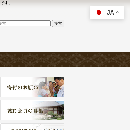
人です。
JA