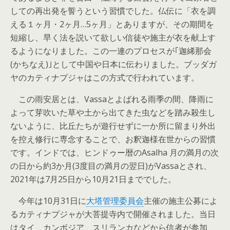
しての再出発を誓うという習慣でした。仏伝に「衣を調
える１ヶ月・2ヶ月…5ヶ月」とありますが、その期間を
短縮し、早く法を説いて欲しい信徒や施主が衣を献上す
るようになりました。この一連のプロセスが｢迦絺那会
(かちなえ)｣として中国や日本に伝わりました。ブッダガ
ヤのカティナプジャはこの方式で行われています。
この雨安居とは、Vassaとよばれる雨季の間、降雨に
よって芽吹いた草や土から出てきた虫などを踏み殺生し
ないように、比丘たちが遊行せずに一か所に留まり外出
を控え修行に専念することで、お釈迦様在世からの習慣
です。インドでは、ヒンドゥー暦のAsalha 月の満月の次
の日から約3か月(3度目の満月の翌日)がVassaとされ、
2021年は7月25日から10月21日まででした。
今年は10月31日に
大塔管理委員会
主催の施主公募によ
るカティナプジャが大菩提寺内で開催されました。当日
はタイ、カンボジア、スリランカなどから信者が参加