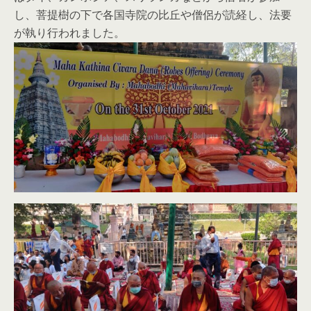
し、菩提樹の下で各国寺院の比丘や僧侶が読経し、法要
が執り行われました。