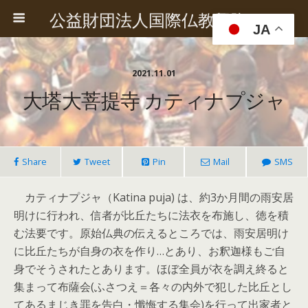
公益財団法人国際仏教興隆協会
JA
2021.11.01
大塔大菩提寺 カティナプジャ
Share
Tweet
Pin
Mail
SMS
カティナプジャ（Katina puja) は、約3か月間の雨安居
明けに行われ、信者が比丘たちに法衣を布施し、徳を積
む法要です。原始仏典の伝えるところでは、雨安居明け
に比丘たちが自身の衣を作り…とあり、お釈迦様もご自
身でそうされたとあります。ほぼ全員が衣を調え終ると
集まって布薩会(ふさつえ＝各々の内外で犯した比丘とし
てあるまじき罪を告白・懺悔する集会)を行って出家者と