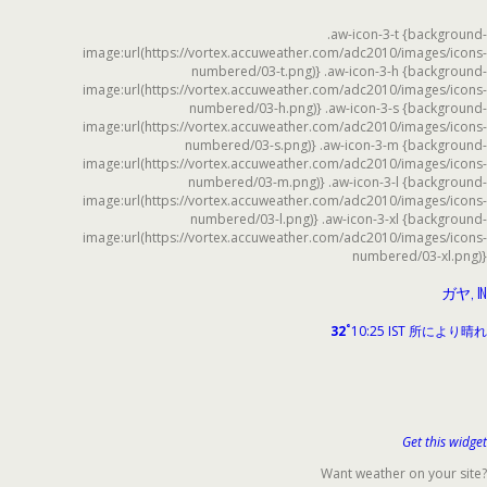
.aw-icon-3-t {background-
image:url(https://vortex.accuweather.com/adc2010/images/icons-
numbered/03-t.png)} .aw-icon-3-h {background-
image:url(https://vortex.accuweather.com/adc2010/images/icons-
numbered/03-h.png)} .aw-icon-3-s {background-
image:url(https://vortex.accuweather.com/adc2010/images/icons-
numbered/03-s.png)} .aw-icon-3-m {background-
image:url(https://vortex.accuweather.com/adc2010/images/icons-
numbered/03-m.png)} .aw-icon-3-l {background-
image:url(https://vortex.accuweather.com/adc2010/images/icons-
numbered/03-l.png)} .aw-icon-3-xl {background-
image:url(https://vortex.accuweather.com/adc2010/images/icons-
numbered/03-xl.png)}
ガヤ, IN
°
32
10:25 IST
所により晴れ
Get this widget
Want weather on your site?