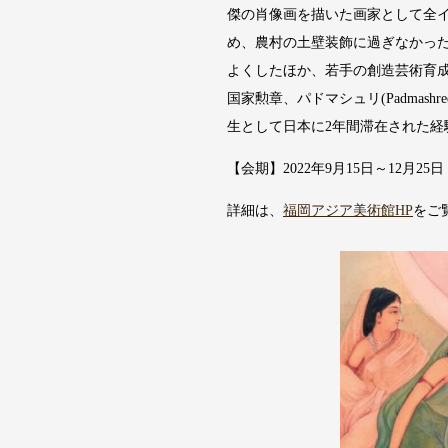
傑の肖像画を描いた画家として全
め、農村の土壁装飾に過ぎなかっ
よくしたほか、若手の創造芸術育
国家勲章、パドマシュリ(Padmas
生として日本に2年間滞在された経
【会期】2022年9月15日～12月25日
詳細は、
福岡アジア美術館HP
をご