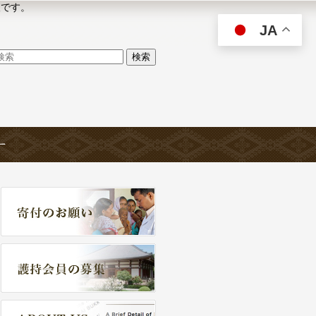
人です。
JA