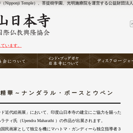
ipponji Temple）、菩提樹学園、光明施療院を運営する公益財団法
しています。
協会について
印度山日本寺
ディスクロージャー
の精華～ナンダラル・ボースとウペン
」
ド近代絵画展」において、印度山日本寺の建立にご協力を賜った
氏（Upendra Maharathi ）の作品が出展されます。
国民画家として独立を機にマハトマ・ガンディーら独立指導者３