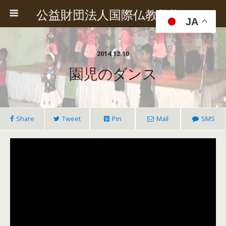
公益財団法人国際仏教興隆協会
JA
2014.12.10
園児のダンス
Share
Tweet
Pin
Mail
SMS