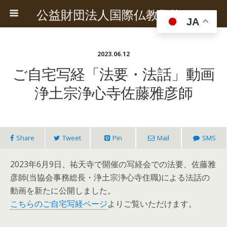
公益財団法人国際仏教興隆協会
JA
2023.06.12
ご自宅写経「法要・法話」動画
浄土宗浄心寺佐藤雅彦師
Share
Tweet
Pin
Mail
SMS
2023年6月9日、祐天寺で開催の写経会での法要、佐藤雅
彦師(当協会事務総長・浄土宗浄心寺住職)による法話の
動画を新たに公開しました。
こちらのご自宅写経ページ
よりご覧いただけます。