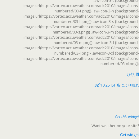
.aw-icon-3-t {background-
image:url(https://vortex.accuweather.com/adc2010/images/icons-
numbered/03-t.png)} .aw-icon-3-h {background-
image:url(https://vortex.accuweather.com/adc2010/images/icons-
numbered/03-h.png)} .aw-icon-3-s {background-
image:url(https://vortex.accuweather.com/adc2010/images/icons-
numbered/03-s.png)} .aw-icon-3-m {background-
image:url(https://vortex.accuweather.com/adc2010/images/icons-
numbered/03-m.png)} .aw-icon-3-l {background-
image:url(https://vortex.accuweather.com/adc2010/images/icons-
numbered/03-l.png)} .aw-icon-3-xl {background-
image:url(https://vortex.accuweather.com/adc2010/images/icons-
numbered/03-xl.png)}
ガヤ, IN
°
32
10:25 IST
所により晴れ
Get this widget
Want weather on your site?
Get widget