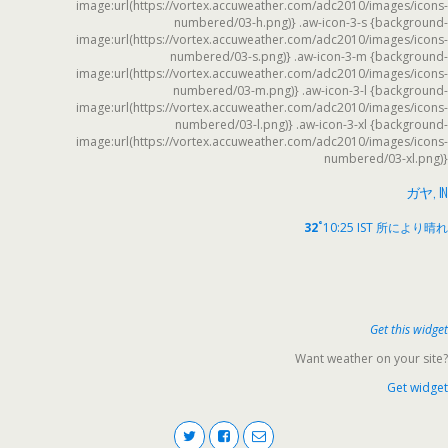
image:url(https://vortex.accuweather.com/adc2010/images/icons-
numbered/03-h.png)} .aw-icon-3-s {background-
image:url(https://vortex.accuweather.com/adc2010/images/icons-
numbered/03-s.png)} .aw-icon-3-m {background-
image:url(https://vortex.accuweather.com/adc2010/images/icons-
numbered/03-m.png)} .aw-icon-3-l {background-
image:url(https://vortex.accuweather.com/adc2010/images/icons-
numbered/03-l.png)} .aw-icon-3-xl {background-
image:url(https://vortex.accuweather.com/adc2010/images/icons-
numbered/03-xl.png)}
ガヤ, IN
°
32
10:25 IST
所により晴れ
Get this widget
Want weather on your site?
Get widget