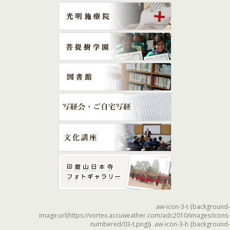
.aw-icon-3-t {background-
image:url(https://vortex.accuweather.com/adc2010/images/icons-
numbered/03-t.png)} .aw-icon-3-h {background-