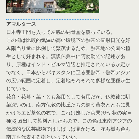
アマルタース
日本寺正門を入って左脇の納骨堂を覆っている。
この樹は比較的気温の高い環境下の熱帯の直射日光を好
み陽当り量に比例して繁茂するため、熱帯地の公園の植
生として好まれる。漢訳仏典中に阿勃勒での記述があ
り、原種はインド・ビルマ近辺と推定されているが定か
でなく、日本からパキスタンに至る亜熱帯・熱帯アジア
の広い範囲に定着し、定着地それぞれで多様な亜種が生
じている。
花弁・花萼・葉・とも薬用として有用だが、仏教徒に馴
染深いのは、南方仏教の比丘たちの纏う黄衣とともに見
かけるエビ茶色の衣で、これは熟した莢果(サヤ状の実＝
種)を煮出して染料としたもので、この色は東南アジアの
伝統的な民芸織物ではしばしば見かける。花も樹も色も
南方を代表する樹といっていい。