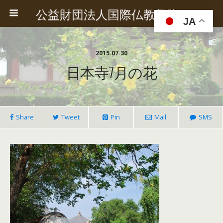
公益財団法人国際仏教興隆協会
JA
2015.07.30
日本寺7月の花
Share
Tweet
Pin
Mail
SMS