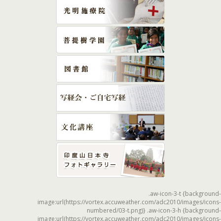
.aw-icon-3-t {background-
image:url(https://vortex.accuweather.com/adc2010/images/icons-
numbered/03-t.png)} .aw-icon-3-h {background-
image:url(https://vortex.accuweather.com/adc2010/images/icons-