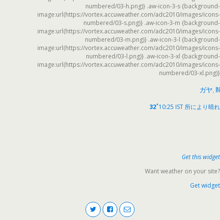
numbered/03-h.png)} .aw-icon-3-s {background-
image:url(https://vortex.accuweather.com/adc2010/images/icons-
numbered/03-s.png)} .aw-icon-3-m {background-
image:url(https://vortex.accuweather.com/adc2010/images/icons-
numbered/03-m.png)} .aw-icon-3-l {background-
image:url(https://vortex.accuweather.com/adc2010/images/icons-
numbered/03-l.png)} .aw-icon-3-xl {background-
image:url(https://vortex.accuweather.com/adc2010/images/icons-
numbered/03-xl.png)}
ガヤ, IN
°
32
10:25 IST
所により晴れ
Get this widget
Want weather on your site?
Get widget