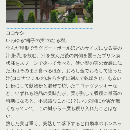
ココヤシ
いわゆる“椰子の実”のなる樹。
歪んだ球形でラグビー・ボールほどのサイズになる実の
汁(胚乳)を飲む、汁を飲んだ後の内側を覆ったプリン膜
状胚をスプーンで掬って食べる、硬い梨の実の食感に似
た胚はそのまま食べるほか、おろし金でおろして絞った
汁(ココナツミルク),おろさずに刻んで乾燥させ、あるい
は粉にして穀物粉と混ぜて焼いたココナツクッキーな
ど、いずれも絶品の美味だが、実が熟して収穫に最高の
時期になると、不思議なことに(？)いつの間にか実が無
くなっていて、この樹から一度も穫り入れたことはな
い。
熟した実は重く、完熟して落下すると自動車のボンネッ