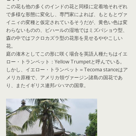
この花も他の多くのインドの花と同様に定着地それぞれ
で多様な形態に変化し、専門家によれば、もともとヴァ
イニィの変種と仮定されているそうだが、黄色い色は変
わらないものの、ビハールの湿地ではミズバショウ型、
森の中ではフクロカズラ型の花形を見せるややこしい
花。
庭の潅木としてこの形に咲く場合を英語人種たちはイエ
ロー・トランペット：Yellow Trumpetと呼んでいる。
しかし、イエロー・トランペット＝Tecoma stanceはア
メリカ原種で、アメリカ領ヴァージン諸島の国花であ
り、またイギリス連邦バハマの国章。