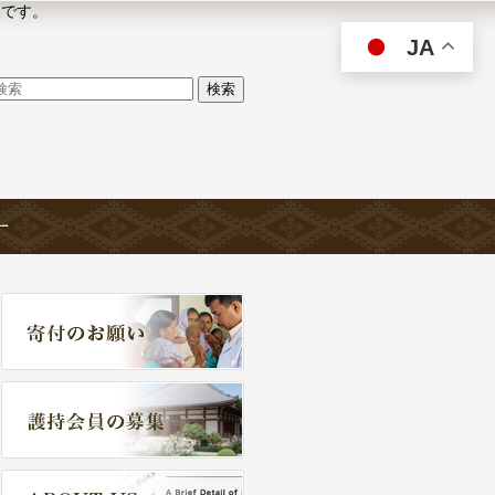
人です。
JA