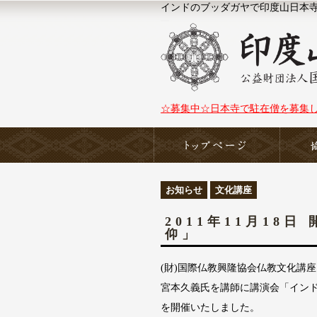
インドのブッダガヤで印度山日本寺（N
☆募集中☆日本寺で駐在僧を募集
ホーム
お知らせ
文化講座
2011年11月18
仰」
(財)国際仏教興隆協会仏教文化講座
宮本久義氏を講師に講演会「インド
を開催いたしました。