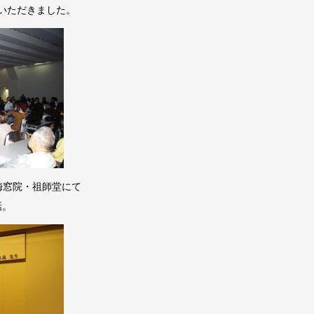
加いただきました。
-、梅窓院・祖師堂にて
話。