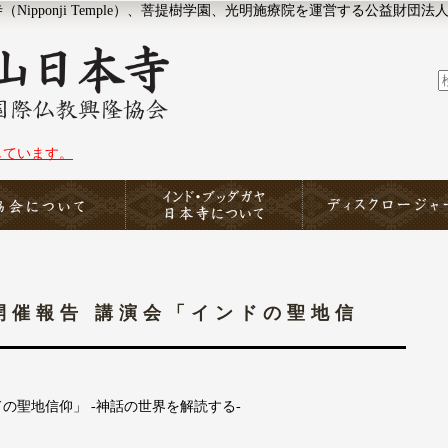
ipponji Temple）、菩提樹学園、光明施療院を運営する公益財団法
しています。
協会について
印度山日本寺
ディスクロージャー
日 開催報告 講演会「インドの聖地信
の聖地信仰」 -神話の世界を解読する-