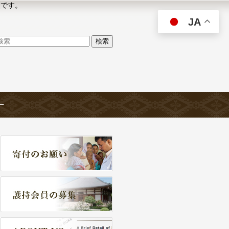
人です。
JA