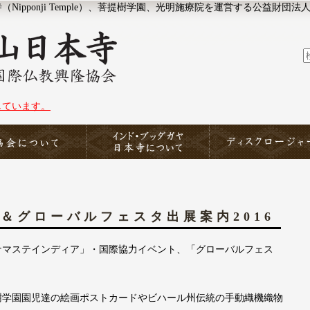
ipponji Temple）、菩提樹学園、光明施療院を運営する公益財団法
しています。
協会について
印度山日本寺
ディスクロージャー
＆グローバルフェスタ出展案内2016
ナマステインディア」・国際協力イベント、「グローバルフェス
樹学園園児達の絵画ポストカードやビハール州伝統の手動織機織物