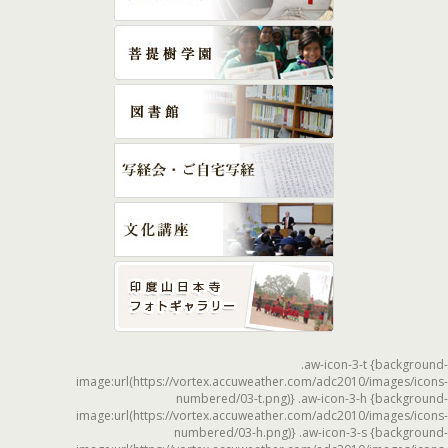
.aw-icon-3-t {background-
image:url(https://vortex.accuweather.com/adc2010/images/icons-
numbered/03-t.png)} .aw-icon-3-h {background-
image:url(https://vortex.accuweather.com/adc2010/images/icons-
numbered/03-h.png)} .aw-icon-3-s {background-