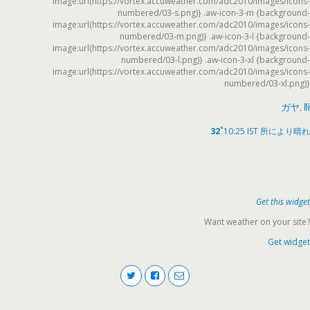
image:url(https://vortex.accuweather.com/adc2010/images/icons-
numbered/03-s.png)} .aw-icon-3-m {background-
image:url(https://vortex.accuweather.com/adc2010/images/icons-
numbered/03-m.png)} .aw-icon-3-l {background-
image:url(https://vortex.accuweather.com/adc2010/images/icons-
numbered/03-l.png)} .aw-icon-3-xl {background-
image:url(https://vortex.accuweather.com/adc2010/images/icons-
numbered/03-xl.png)}
ガヤ, IN
°
32
10:25 IST
所により晴れ
Get this widget
Want weather on your site?
Get widget