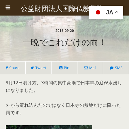
公益財団法人国際仏教興隆協会
JA
2016.09.20
一晩でこれだけの雨！
Share
Tweet
Pin
Mail
SMS
9月12日明け方、3時間の集中豪雨で日本寺の庭が水浸し
になりました。
外から流れ込んだのではなく日本寺の敷地だけに降った
雨です。