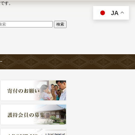
人です。
JA