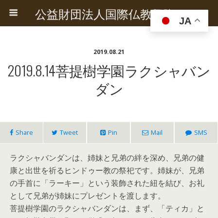
公益財団法人国際仏教興隆協会
JA
2019.08.21
2019.8.14菩提樹学園ラクシャバン
ダン
Share
Tweet
Pin
Mail
SMS
ラクシャバンダンは、姉妹と兄弟の絆を深め、兄弟の健
康と出世を祈るヒンドゥー教の祭祀です。姉妹が、兄弟
の手首に「ラーキー」という装飾された紐を結び、お礼
として兄弟が姉妹にプレゼントを渡します。
菩提樹学園のラクシャバンダンは、まず、「ティカ」と