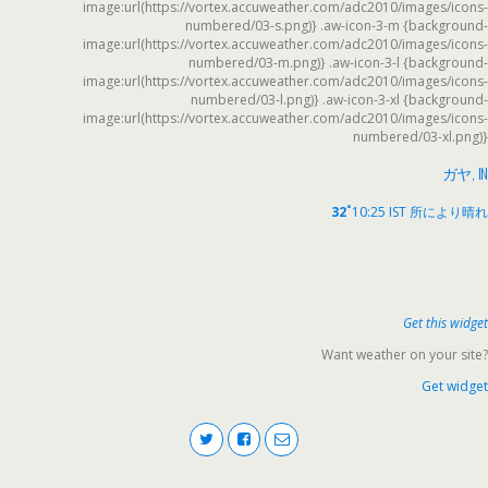
image:url(https://vortex.accuweather.com/adc2010/images/icons-
numbered/03-s.png)} .aw-icon-3-m {background-
image:url(https://vortex.accuweather.com/adc2010/images/icons-
numbered/03-m.png)} .aw-icon-3-l {background-
image:url(https://vortex.accuweather.com/adc2010/images/icons-
numbered/03-l.png)} .aw-icon-3-xl {background-
image:url(https://vortex.accuweather.com/adc2010/images/icons-
numbered/03-xl.png)}
ガヤ, IN
°
32
10:25 IST
所により晴れ
Get this widget
Want weather on your site?
Get widget