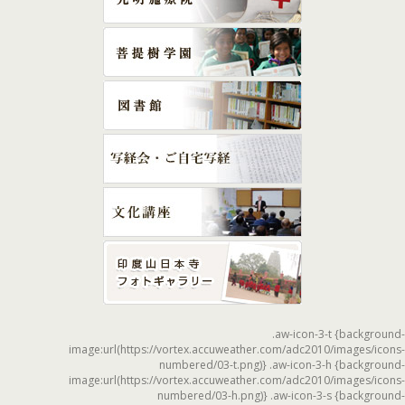
.aw-icon-3-t {background-
image:url(https://vortex.accuweather.com/adc2010/images/icons-
numbered/03-t.png)} .aw-icon-3-h {background-
image:url(https://vortex.accuweather.com/adc2010/images/icons-
numbered/03-h.png)} .aw-icon-3-s {background-