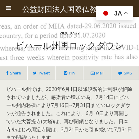
公益財団法人国際仏教興隆協会
JA
2020.07.22
ビハール州再ロックダウン
Share
Tweet
Pin
Mail
SMS
ビハール州では、2020年6月1日以降段階的に制限が解除
されていましたが、感染者の増加の為、7月14日にビハ
ール州内務省により7月16日~7月31日までのロックダウ
ンが通告されました。これにより、6月10日より再開し
ていた大菩提寺(大塔)は、再び閉鎖となりました。日本
寺をはじめ周辺寺院は、3月21日から引き続いて7月31日
まで閉鎖いたします。