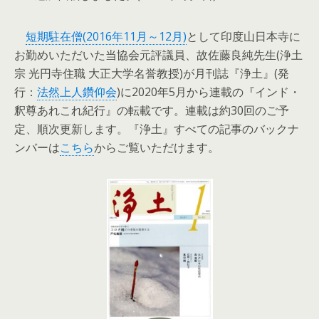
短期駐在僧(2016年11月～12月)
として印度山日本寺に
お勤めいただいた当協会元評議員、故佐藤良純先生(浄土
宗 光円寺住職 大正大学名誉教授)が月刊誌『浄土』(発
行：
法然上人鑽仰会
)に2020年5月から連載の『インド・
釈尊あれこれ紀行』の転載です。連載は約30回のご予
定、順次更新します。『浄土』すべての記事のバックナ
ンバーは
こちら
からご覧いただけます。