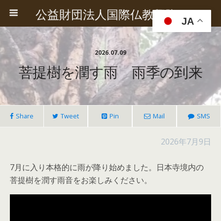
公益財団法人国際仏教興隆協会
JA
2026.07.09
菩提樹を潤す雨 雨季の到来
Share
Tweet
Pin
Mail
SMS
2026年7月9日
7月に入り本格的に雨が降り始めました。日本寺境内の
菩提樹を潤す雨音をお楽しみください。