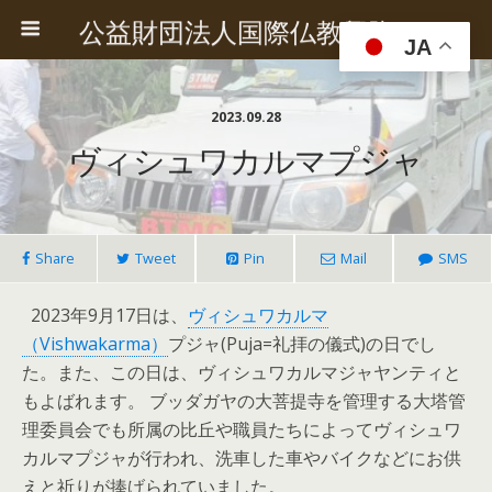
公益財団法人国際仏教興隆協会
JA
2023.09.28
ヴィシュワカルマプジャ
Share
Tweet
Pin
Mail
SMS
2023年9月17日は、
ヴィシュワカルマ
（Vishwakarma）
プジャ(Puja=礼拝の儀式)の日でし
た。また、この日は、ヴィシュワカルマジャヤンティと
もよばれます。 ブッダガヤの大菩提寺を管理する大塔管
理委員会でも所属の比丘や職員たちによってヴィシュワ
カルマプジャが行われ、洗車した車やバイクなどにお供
えと祈りが捧げられていました。