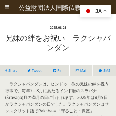
公益財団法人国際仏教興隆協会
JA
2025.08.21
兄妹の絆をお祝い ラクシャバ
ンダン
Share
Tweet
Pin
Mail
SMS
ラクシャバンダンは、ヒンドゥー教の兄妹の絆を祝う
行事で、毎年7～8月にあたるインド暦のスラバナ
(Śrāvaṇa)月の満月の日に行われます。2025年は8月9日
がラクシャバンダンの日でした。ラクシャバンダンはサ
ンスクリット語でRaksha＝「守ること・保護」