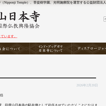
ipponji Temple）、菩提樹学園、光明施療院を運営する公益財団法
しています。
協会について
印度山日本寺
ディスクロージャー
拶
2026年2月20日
着任
度、印度山日本寺の駐在僧として赴任させていただくことになりま