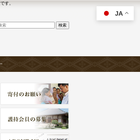
人です。
JA