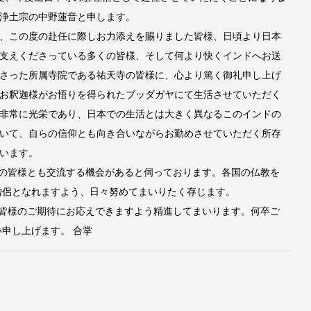
浄土宗の中野蓮音と申します。
、この度の赴任に際しお力添えを賜りました皆様、日頃より日本
支えくださっている多くの皆様、そして何より快くインドへお送
さった所属寺院である祐天寺の皆様に、心より篤く御礼申し上げ
お釈迦様がお悟りを得られたブッダガヤにて生活させていただく
非常に光栄であり、日本での生活とは大きく異なるこのインドの
いて、自らの信仰とも向き合いながらお勤めさせていただく所存
います。
の皆様とも交流する機会があると伺っております。各国の仏教を
僧侶となれますよう、日々努めてまいりたく存じます。
皆様のご期待にお応えできますよう精進してまいります。何卒ご
申し上げます。 合掌