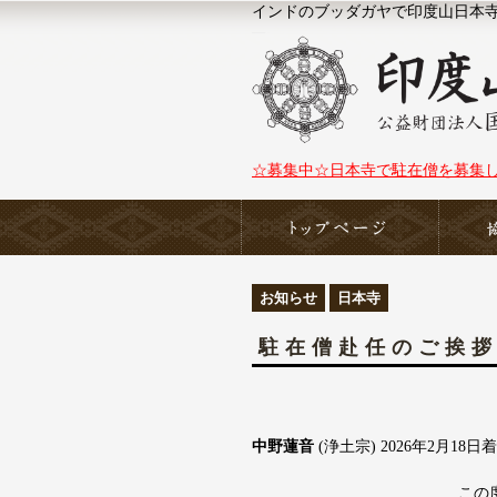
インドのブッダガヤで印度山日本寺（N
☆募集中☆日本寺で駐在僧を募集
ホーム
お知らせ
日本寺
駐在僧赴任のご挨
中野蓮音
(浄土宗) 2026年2月18日
この