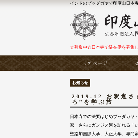
インドのブッダガヤで印度山日本寺（N
☆募集中☆日本寺で駐在僧を募集
ホーム
お知らせ
2019.12 お釈
ろ”を学ぶ旅
日本寺での法要はじめブッダガヤ
家」さらにガンジス河を訪れる「
聖路加国際大学、大正大学、専門