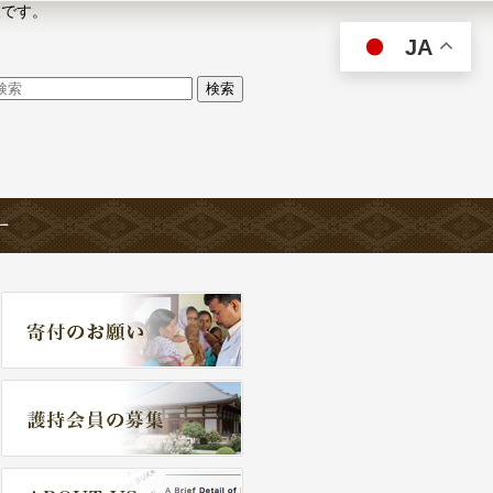
人です。
JA