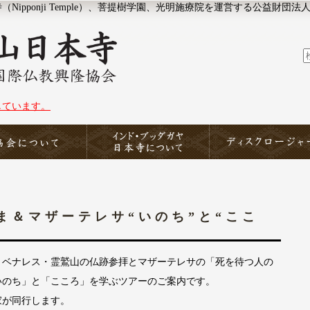
ipponji Temple）、菩提樹学園、光明施療院を運営する公益財団法
しています。
協会について
印度山日本寺
ディスクロージャー
迦さま＆マザーテレサ“いのち”と“ここ
・ベナレス・霊鷲山の仏跡参拝とマザーテレサの「死を待つ人の
いのち」と「こころ」を学ぶツアーのご案内です。
家が同行します。