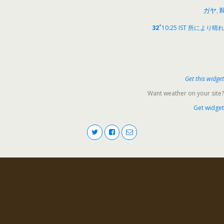
ガヤ, IN
°
32
10:25 IST
所により晴れ
Get this widget
Want weather on your site?
Get widget