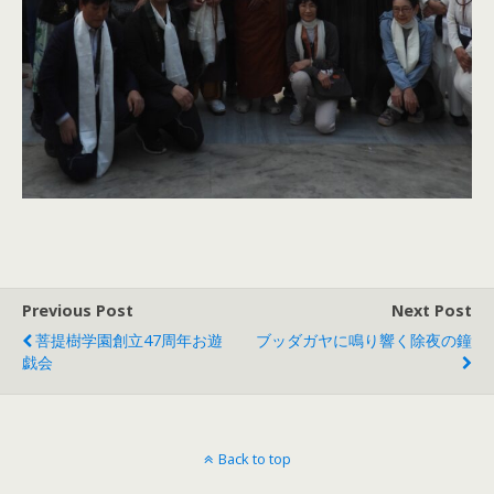
Previous Post
Next Post
菩提樹学園創立47周年お遊
ブッダガヤに鳴り響く除夜の鐘
戯会
Back to top