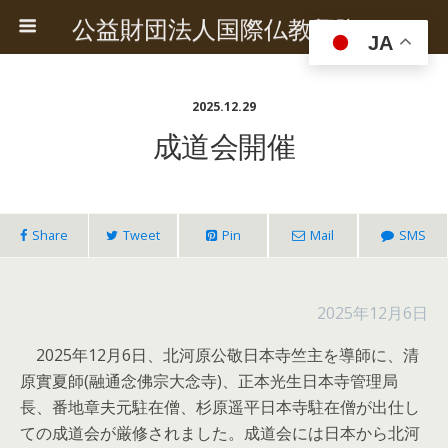
公益財団法人国際仏教興隆協会
JA
2025.12.29
成道会開催
Share
Tweet
Pin
Mail
SMS
2025年12月6日
2025年12月6日、北河原公敬日本寺竺主を導師に、清
原實夏師(融通念佛宗大念寺)、正本光生日本寺管理局
長、番地章夫元駐在僧、杉原遥平日本寺駐在僧が出仕し
ての成道会が厳修されました。成道会には日本から北河