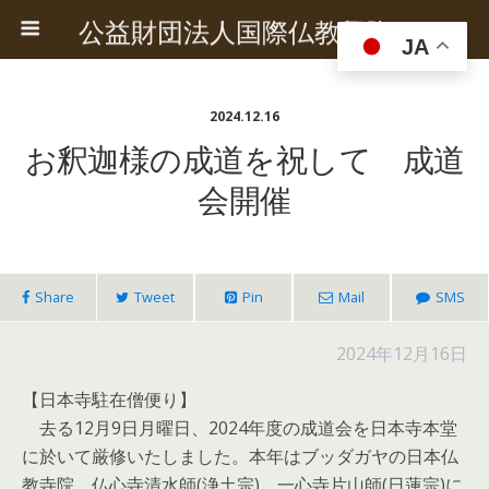
公益財団法人国際仏教興隆協会
JA
2024.12.16
お釈迦様の成道を祝して 成道
会開催
Share
Tweet
Pin
Mail
SMS
2024年12月16日
【日本寺駐在僧便り】
去る12月9日月曜日、2024年度の成道会を日本寺本堂
に於いて厳修いたしました。本年はブッダガヤの日本仏
教寺院、仏心寺清水師(浄土宗)、一心寺片山師(日蓮宗)に