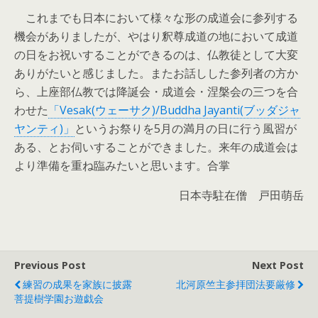
これまでも日本において様々な形の成道会に参列する
機会がありましたが、やはり釈尊成道の地において成道
の日をお祝いすることができるのは、仏教徒として大変
ありがたいと感じました。またお話しした参列者の方か
ら、上座部仏教では降誕会・成道会・涅槃会の三つを合
わせた
「Vesak(ウェーサク)/Buddha Jayanti(ブッダジャ
ヤンティ)」
というお祭りを5月の満月の日に行う風習が
ある、とお伺いすることができました。来年の成道会は
より準備を重ね臨みたいと思います。合掌
日本寺駐在僧 戸田萌岳
Previous Post
Next Post
練習の成果を家族に披露
北河原竺主参拝団法要厳修
菩提樹学園お遊戯会