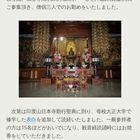
ご参集頂き、僧侶三人でのお勤めをいたしました。
次第は印度山日本寺勤行聖典に則り、母校大正大学で
修学した
表白
を追加して読経いたしました。一般参拝者
の方は15名ほどがおいでになり、観音経読誦時にはお焼
香をしていただきました。